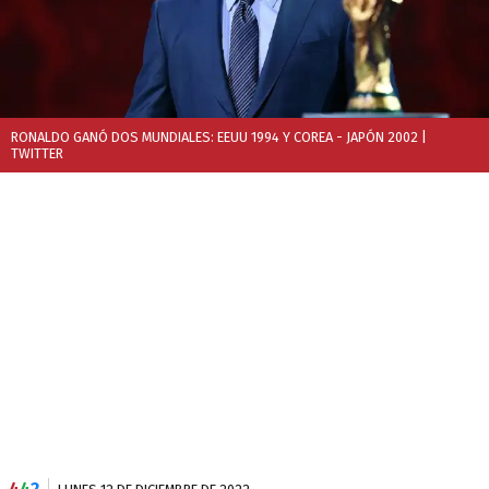
RONALDO GANÓ DOS MUNDIALES: EEUU 1994 Y COREA - JAPÓN 2002
|
TWITTER
4
4
2