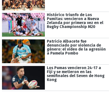
Histórico triunfo de Los
Pumitas: vencieron a Nueva
Zelanda por primera vez en el
Rugby Championship M20
Patricio Albacete fue
denunciado por violencia de
género: el video de la agresión
a Pamela Pombo
Los Pumas vencieron 24-17 a
Fiji y se metieron en las
semifinales del Seven de Hong
Kong