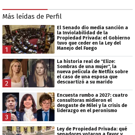
Más leídas de Perfil
El Senado dio media sanción a
la Inviolabilidad de la
Propiedad Privada: el Gobierno
tuvo que ceder en la Ley del
Manejo del Fuego
1
La historia real de "Elize:
Sombras de una mujer", la
nueva película de Netflix sobre
el caso de una esposa que
descuartizó a su marido
2
Encuesta rumbo a 2027: cuatro
consultoras midieron el
desgaste de Milei y la crisis de
liderazgo en el peronismo
3
Ley de Propiedad Privada: qué
senadores votaron a favor y