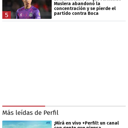
Muslera abandonó la
concentración y se pierde el
partido contra Boca
5
Más leídas de Perfil
¡Mirá en vivo +Perfil!: un canal
con gente que piensa