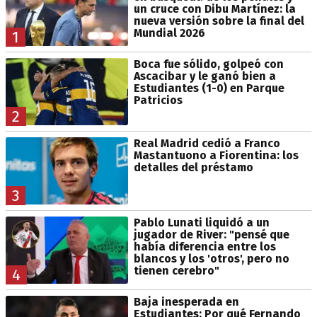
un cruce con Dibu Martínez: la
nueva versión sobre la final del
Mundial 2026
1
Boca fue sólido, golpeó con
Ascacibar y le ganó bien a
Estudiantes (1-0) en Parque
Patricios
2
Real Madrid cedió a Franco
Mastantuono a Fiorentina: los
detalles del préstamo
3
Pablo Lunati liquidó a un
jugador de River: "pensé que
había diferencia entre los
blancos y los 'otros', pero no
tienen cerebro"
4
Baja inesperada en
Estudiantes: Por qué Fernando