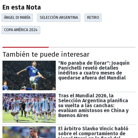
En esta Nota
ÁNGEL DI MARÍA
SELECCIÓN ARGENTINA
RETIRO
COPA AMÉRICA 2024
También te puede interesar
"No paraba de llorar": Joaquín
Panichelli reveló detalles
inéditos a cuatro meses de
quedarse afuera del Mundial
Tras el Mundial 2026, la
Selección Argentina planifica
su vuelta a las canchas:
evalúan amistosos en China y
Buenos Aires
El árbitro Slavko Vincic habló
sobre el comportamiento de