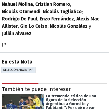
Nahuel
Molina
,
Cristian
Romero
,
Nicolás
Otamendi
,
Nicolás
Tagliafico
;
Rodrigo
De Paul
,
Enzo
Fernández
,
Alexis
Mac
Allister
,
Gio
Lo Celso
;
Nicolás
González
y
Julián
Álvarez
.
JP
En esta Nota
SELECCIÓN ARGENTINA
También te puede interesar
La tremenda crítica de una
figura de la Selección
Argentina a Gorosito y
Fabbiani: "¿Por qué no van