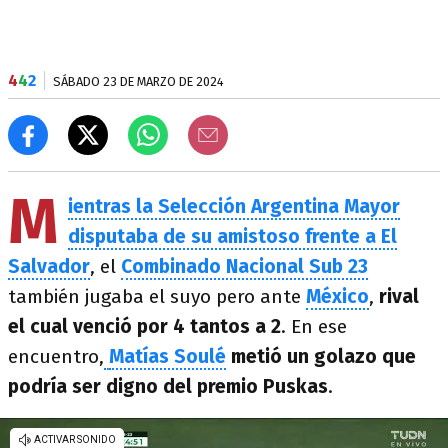
4
4
2
SÁBADO 23 DE MARZO DE 2024
M
ientras la Selección Argentina Mayor
disputaba de su amistoso frente a El
Salvador
, el
Combinado Nacional Sub 23
también jugaba el suyo pero ante
México
,
rival
el cual venció por 4 tantos a 2
. En ese
encuentro,
Matías Soulé
metió un golazo que
podría ser digno del premio Puskas
.