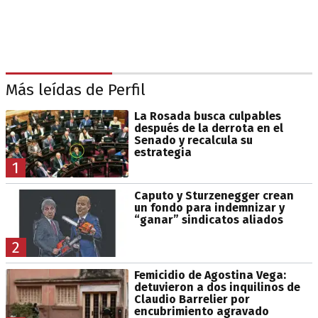
Más leídas de Perfil
La Rosada busca culpables
después de la derrota en el
Senado y recalcula su
estrategia
1
Caputo y Sturzenegger crean
un fondo para indemnizar y
“ganar” sindicatos aliados
2
Femicidio de Agostina Vega:
detuvieron a dos inquilinos de
Claudio Barrelier por
encubrimiento agravado