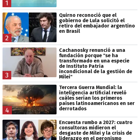
1
Quirno reconoció que el
gobierno de Lula solicitó el
retiro del embajador argentino
en Brasil
2
Cachanosky renunció a una
fundación porque "se ha
transformado en una especie
de Instituto Patria
incondicional de la gestión de
3
Milei"
Tercera Guerra Mundial: la
inteligencia artificial reveló
cuáles serían los primeros
países latinoamericanos en ser
derrotados
4
Encuesta rumbo a 2027: cuatro
consultoras midieron el
desgaste de Milei y la crisis de
liderazgo en el peronismo