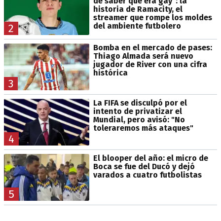
de saber que era gay": la
historia de Ramacity, el
streamer que rompe los moldes
del ambiente futbolero
2
Bomba en el mercado de pases:
Thiago Almada será nuevo
jugador de River con una cifra
histórica
3
La FIFA se disculpó por el
intento de privatizar el
Mundial, pero avisó: "No
toleraremos más ataques"
4
El blooper del año: el micro de
Boca se fue del Ducó y dejó
varados a cuatro futbolistas
5