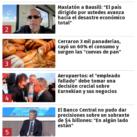
Maslatón a Bausili: "El país
dirigido por ustedes avanza
hacia el desastre económico
total"
2
Cerraron 3 mil panaderías,
cayó un 60% el consumo y
surgen las "cuevas de pan"
3
Aeropuertos: el "empleado
fallado" debe tomar una
decisión crucial sobre
Eurnekian y sus negocios
4
El Banco Central no pudo dar
precisiones sobre un sobrante
de $4 billones: "En algún lado
están"
5