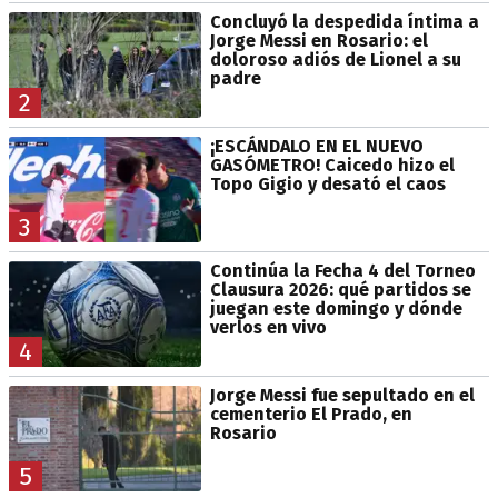
Concluyó la despedida íntima a
Jorge Messi en Rosario: el
doloroso adiós de Lionel a su
padre
2
¡ESCÁNDALO EN EL NUEVO
GASÓMETRO! Caicedo hizo el
Topo Gigio y desató el caos
3
Continúa la Fecha 4 del Torneo
Clausura 2026: qué partidos se
juegan este domingo y dónde
verlos en vivo
4
Jorge Messi fue sepultado en el
cementerio El Prado, en
Rosario
5