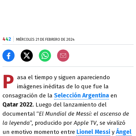
4
4
2
MIÉRCOLES 21 DE FEBRERO DE 2024
P
asa el tiempo y siguen apareciendo
imágenes inéditas de lo que fue la
consagración de la
Selección
Argentina
en
Qatar 2022
. Luego del lanzamiento del
documental “
El Mundial de Messi: el ascenso de
la
leyenda
”, producido por
Apple TV
, se viralizó
un emotivo momento entre
Lionel Messi
y
Ángel