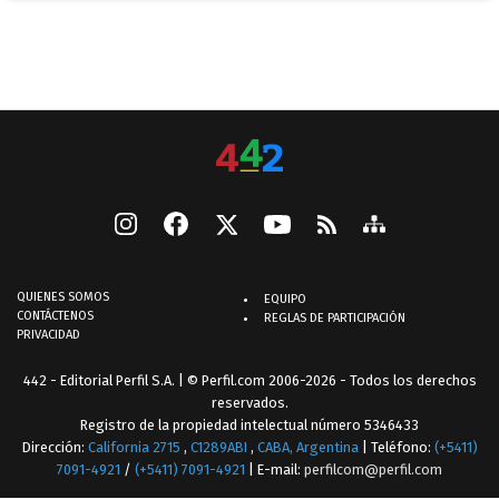
QUIENES SOMOS
EQUIPO
CONTÁCTENOS
REGLAS DE PARTICIPACIÓN
PRIVACIDAD
442 - Editorial Perfil S.A.
| © Perfil.com 2006-2026 - Todos los derechos
reservados.
Registro de la propiedad intelectual número 5346433
Dirección:
California 2715
,
C1289ABI
,
CABA, Argentina
| Teléfono:
(+5411)
7091-4921
/
(+5411) 7091-4921
| E-mail:
perfilcom@perfil.com