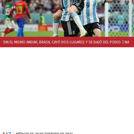
SIN EL MISMO ANDAR, BRASIL CAYÓ DOS LUGARES Y SE BAJÓ DEL PODIO.
| NA
4
4
2