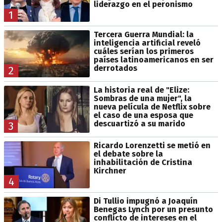
liderazgo en el peronismo
1
Tercera Guerra Mundial: la
inteligencia artificial reveló
cuáles serían los primeros
países latinoamericanos en ser
derrotados
2
La historia real de "Elize:
Sombras de una mujer", la
nueva película de Netflix sobre
el caso de una esposa que
descuartizó a su marido
3
Ricardo Lorenzetti se metió en
el debate sobre la
inhabilitación de Cristina
Kirchner
4
Di Tullio impugnó a Joaquín
Benegas Lynch por un presunto
conflicto de intereses en el