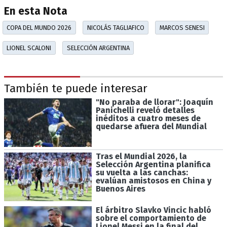
En esta Nota
COPA DEL MUNDO 2026
NICOLÁS TAGLIAFICO
MARCOS SENESI
LIONEL SCALONI
SELECCIÓN ARGENTINA
También te puede interesar
"No paraba de llorar": Joaquín
Panichelli reveló detalles
inéditos a cuatro meses de
quedarse afuera del Mundial
Tras el Mundial 2026, la
Selección Argentina planifica
su vuelta a las canchas:
evalúan amistosos en China y
Buenos Aires
El árbitro Slavko Vincic habló
sobre el comportamiento de
Lionel Messi en la final del