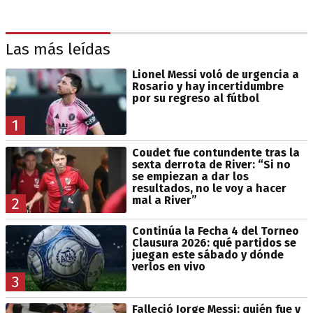
Las más leídas
Lionel Messi voló de urgencia a
Rosario y hay incertidumbre
por su regreso al fútbol
1
Coudet fue contundente tras la
sexta derrota de River: “Si no
se empiezan a dar los
resultados, no le voy a hacer
mal a River”
2
Continúa la Fecha 4 del Torneo
Clausura 2026: qué partidos se
juegan este sábado y dónde
verlos en vivo
3
Falleció Jorge Messi: quién fue y