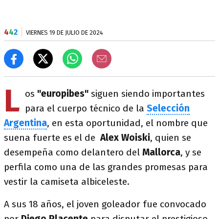
4
4
2
VIERNES 19 DE JULIO DE 2024
L
os
"europibes"
siguen siendo importantes
para el cuerpo técnico de la
Selección
Argentina
, en esta oportunidad, el nombre que
suena fuerte es el de
Alex Woiski
, quien se
desempeña como delantero del
Mallorca
, y se
perfila como una de las grandes promesas para
vestir la camiseta albiceleste.
A sus 18 años, el joven goleador fue convocado
por
Diego Placente
para disputar el prestigioso