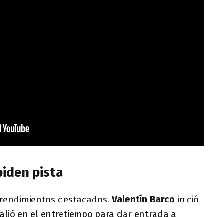
piden pista
rendimientos destacados.
Valentín Barco
inició
alió en el entretiempo para dar entrada a