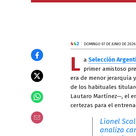
4
4
2
DOMINGO 07 DE JUNIO DE 2026
L
a
Selección Argent
primer amistoso pre
era de menor jerarquía 
de los habituales titular
Lautaro Martínez—, el e
certezas para el entrena
Lionel Sca
analiza cam