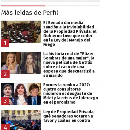
Más leídas de Perfil
El Senado dio media
sanción a la Inviolabilidad
de la Propiedad Privada: el
Gobierno tuvo que ceder
en la Ley del Manejo del
1
Fuego
La historia real de "Elize:
Sombras de una mujer", la
nueva película de Netflix
sobre el caso de una
esposa que descuartizó a
2
su marido
Encuesta rumbo a 2027:
cuatro consultoras
midieron el desgaste de
Milei y la crisis de liderazgo
3
en el peronismo
Ley de Propiedad Privada:
qué senadores votaron a
favor y cuáles en contra
4