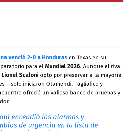
ina venció 2-0 a Honduras
en Texas en su
paratorio para el
Mundial 2026
. Aunque el rival
y
Lionel Scaloni
optó por preservar a la mayoría
es —solo iniciaron Otamendi, Tagliafico y
ncuentro ofreció un valioso banco de pruebas y
dor.
loni encendió las alarmas y
bios de urgencia en la lista de