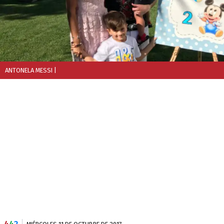
ANTONELA MESSI
|
4
4
2