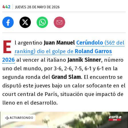
4
4
2
JUEVES 28 DE MAYO DE 2026
E
l argentino
Juan Manuel
Cerúndolo
(56º del
ranking) dio el golpe de
Roland Garros
2026
al vencer al italiano
Jannik Sinner
, número
uno del mundo, por 3-6, 2-6, 7-5, 6-1 y 6-1 en la
segunda ronda del
Grand Slam
. El encuentro se
disputó este jueves bajo un calor sofocante en el
court central de París, situación que impactó de
lleno en el desarrollo.