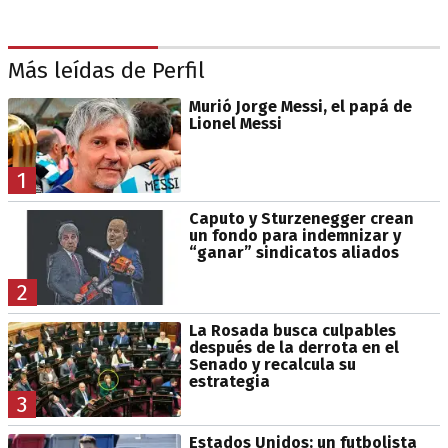
Más leídas de Perfil
Murió Jorge Messi, el papá de
Lionel Messi
1
Caputo y Sturzenegger crean
un fondo para indemnizar y
“ganar” sindicatos aliados
2
La Rosada busca culpables
después de la derrota en el
Senado y recalcula su
estrategia
3
Estados Unidos: un futbolista