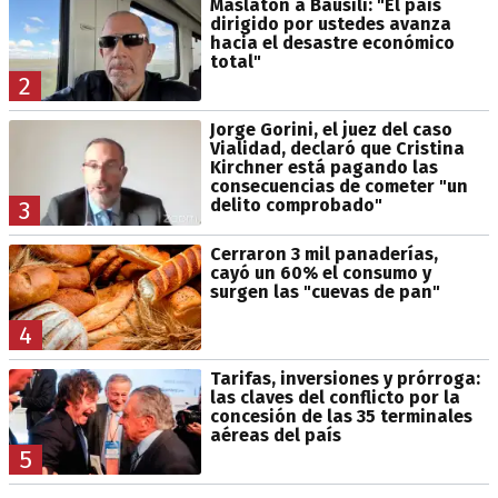
Maslatón a Bausili: "El país
dirigido por ustedes avanza
hacia el desastre económico
total"
2
Jorge Gorini, el juez del caso
Vialidad, declaró que Cristina
Kirchner está pagando las
consecuencias de cometer "un
delito comprobado"
3
Cerraron 3 mil panaderías,
cayó un 60% el consumo y
surgen las "cuevas de pan"
4
Tarifas, inversiones y prórroga:
las claves del conflicto por la
concesión de las 35 terminales
aéreas del país
5