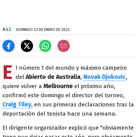
4
4
2
DOMINGO 23 DE ENERO DE 2022
E
l número 1 del mundo y máximo campeón
del
Abierto de Australia
,
Novak Djokovic
,
quiere volver a
Melbourne
el próximo año,
confirmó este domingo el director del torneo,
Craig Tiley
, en sus primeras declaraciones tras la
deportación del tenista hace una semana.
El dirigente organizador explicó que "obviamente
tiene que dejar pasar este año, pero obviamente