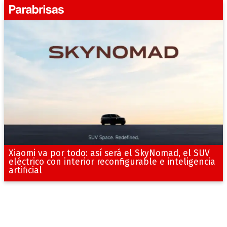
Xiaomi va por todo: así será el SkyNomad, el SUV
eléctrico con interior reconfigurable e inteligencia
artificial