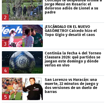
Concluyó la despedida íntima a
Jorge Messi en Rosario: el
doloroso adiós de Lionel a su
padre
2
¡ESCÁNDALO EN EL NUEVO
GASÓMETRO! Caicedo hizo el
Topo Gigio y desató el caos
3
Continúa la Fecha 4 del Torneo
Clausura 2026: qué partidos se
juegan este domingo y dónde
verlos en vivo
4
San Lorenzo vs Huracán: una
muerte, 22 minutos de juego y
dos versiones de un duelo de
barras
5