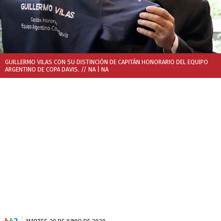
GUILLERMO VILAS CON SU DISTINCIÓN DE CAPITÁN HONORARIO DEL EQUIPO
ARGENTINO DE COPA DAVIS. // NA
| NA
4
4
2