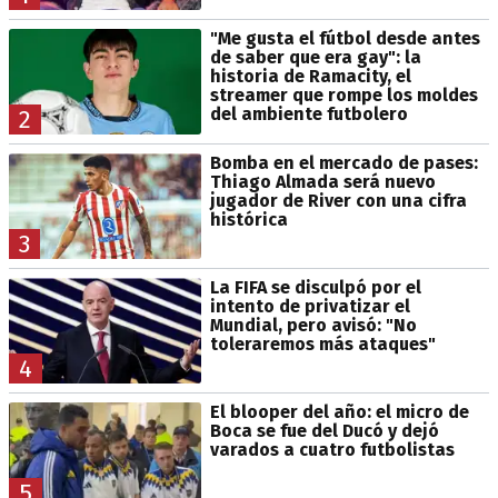
"Me gusta el fútbol desde antes
de saber que era gay": la
historia de Ramacity, el
streamer que rompe los moldes
del ambiente futbolero
2
Bomba en el mercado de pases:
Thiago Almada será nuevo
jugador de River con una cifra
histórica
3
La FIFA se disculpó por el
intento de privatizar el
Mundial, pero avisó: "No
toleraremos más ataques"
4
El blooper del año: el micro de
Boca se fue del Ducó y dejó
varados a cuatro futbolistas
5