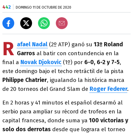
4
4
2
DOMINGO 11 DE OCTUBRE DE 2020
R
afael Nadal
(2º ATP) ganó su
13º Roland
Garros
al batir con contundencia en la
final a
Novak Djokovic
(1º) por
6-0, 6-2 y 7-5
,
este domingo bajo el techo retráctil de la pista
Philippe Chatrier
, igualando la histórica marca
de 20 torneos del Grand Slam de
Roger Federer
.
En 2 horas y 41 minutos el español desarmó al
serbio para ampliar su récord de trofeos en la
capital francesa, donde suma ya
100 victorias y
solo dos derrotas
desde que lograra el torneo