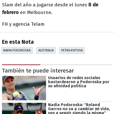
Slam del año a jugarse desde el lunes
8 de
febrero
en Melbourne.
FH y agencia Telam
En esta Nota
NADIA PODOROSKA
AUSTRALIA
PETRA KVITOVA
También te puede interesar
Usuarios de redes sociales
bastardearon a Podoroska por
su afinidad política
Nadia Podoroska: "Roland
Garros no va a cambiar mi vida,
voy a seguir siendo la misma"