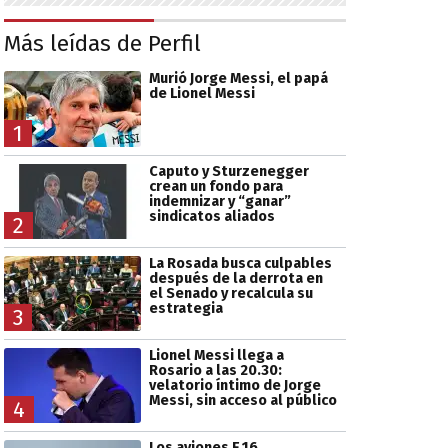
Más leídas de Perfil
Murió Jorge Messi, el papá
de Lionel Messi
1
Caputo y Sturzenegger
crean un fondo para
indemnizar y “ganar”
sindicatos aliados
2
La Rosada busca culpables
después de la derrota en
el Senado y recalcula su
estrategia
3
Lionel Messi llega a
Rosario a las 20.30:
velatorio íntimo de Jorge
Messi, sin acceso al público
4
Los aviones F 16