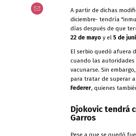
A partir de dichas modif
diciembre- tendría "inm
días después de que term
22 de mayo
y el
5 de jun
El serbio quedó afuera 
cuando las autoridades 
vacunarse. Sin embargo,
para tratar de superar 
Federer
, quienes tambié
Djokovic tendrá 
Garros
Pese a que se quedó fue