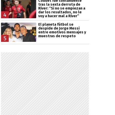
Coudet fue contundente
tras la sexta derrota de
River: “Si no se empiezan a
dar los resultados, no le
4
voy a hacer mal a River”
El planeta fútbol se
despide de Jorge Messi
entre emotivos mensajes y
muestras de respeto
5