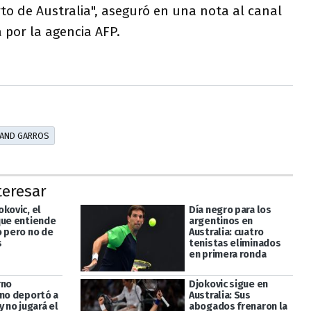
to de Australia", aseguró en una nota al canal
 por la agencia AFP.
AND GARROS
teresar
kovic, el
Día negro para los
que entiende
argentinos en
o pero no de
Australia: cuatro
s
tenistas eliminados
en primera ronda
rno
Djokovic sigue en
ano deportó a
Australia: Sus
y no jugará el
abogados frenaron la