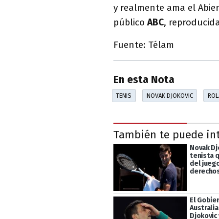
y realmente ama el Abier
público
ABC
, reproducida
Fuente: Télam
En esta Nota
TENIS
NOVAK DJOKOVIC
ROL
También te puede in
Novak Djo
tenista 
del jueg
derecho
El Gobie
Australi
Djokovic 