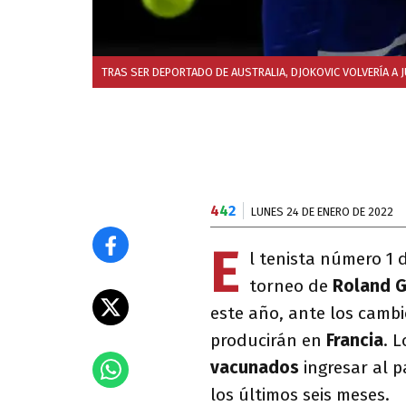
TRAS SER DEPORTADO DE AUSTRALIA, DJOKOVIC VOLVERÍA A J
4
4
2
LUNES 24 DE ENERO DE 2022
E
l tenista número 1
torneo de
Roland G
este año, ante los camb
producirán en
Francia
. 
vacunados
ingresar al pa
los últimos seis meses.