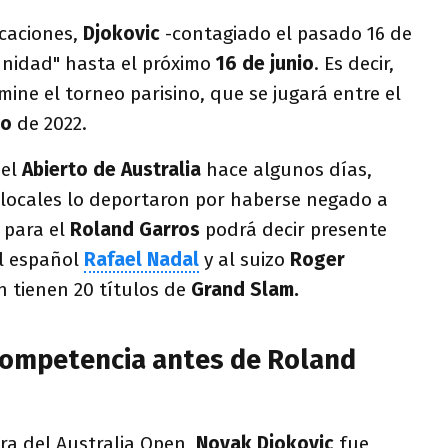
icaciones,
Djokovic
-contagiado el pasado 16 de
unidad" hasta el próximo
16 de junio
. Es decir,
ine el torneo parisino, que se jugará entre el
io
de 2022.
del
Abierto de Australia
hace algunos días,
locales lo deportaron por haberse negado a
 para el
Roland Garros
podrá decir presente
al español
Rafael Nadal
y al suizo
Roger
n tienen 20 títulos de
Grand Slam.
competencia antes de Roland
ra del Australia Open,
Novak Djokovic
fue