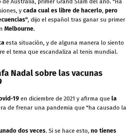
o de Australia, primer Grand Slam del año. "Ha
siones, y
cada cual es libre de hacerlo
,
pero
ecuencias"
, dijo el español tras ganar su primer
en
Melbourne
.
ta
esta situación, y de alguna manera lo siento
re el tema que escandaliza al tenis mundial.
afa Nadal sobre las vacunas
9
ovid-19
en diciembre de 2021 y afirma que
la
era de frenar una pandemia que "ha causado la
cunado dos veces
. Si se hace esto,
no tienes