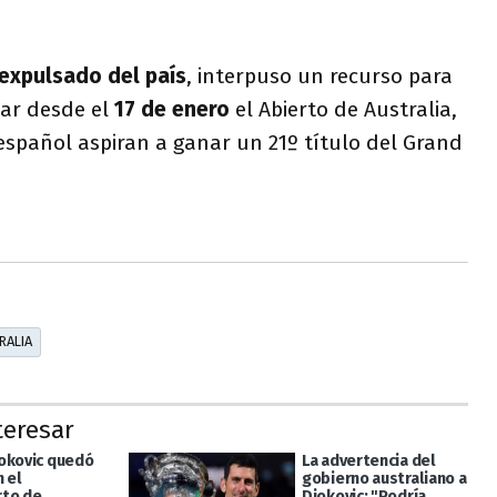
expulsado del país
, interpuso un recurso para
ar desde el
17 de enero
el Abierto de Australia,
español aspiran a ganar un 21º título del Grand
RALIA
teresar
okovic quedó
La advertencia del
 el
gobierno australiano a
rto de
Djokovic: "Podría