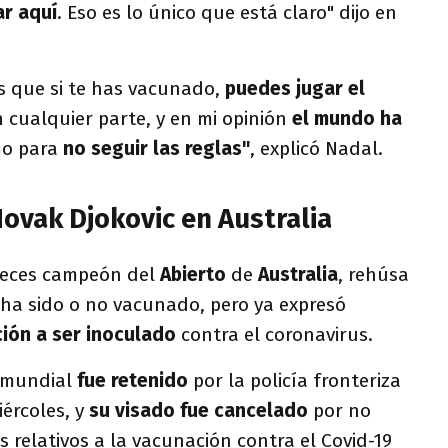
ar aquí
. Eso es lo único que está claro" dijo en
es que si te has vacunado,
puedes jugar el
n cualquier parte, y en mi opinión
el mundo ha
o para
no seguir las reglas"
, explicó Nadal.
Novak Djokovic en Australia
veces campeón del
Abierto
de
Australia
, rehúsa
 ha sido o no vacunado, pero ya expresó
ión a ser inoculado
contra el coronavirus.
 mundial
fue retenido
por la policía fronteriza
iércoles, y
su visado fue cancelado
por no
s relativos a la vacunación contra el Covid-19