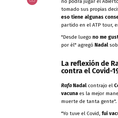
no podrá jugar el Abiert
tomado sus propias deci
eso tiene algunas cons
partido en el ATP tour, 
"Desde luego
no me gus
por él" agregó
Nadal
sob
La reflexión de R
contra el Covid-1
Rafa
Nadal
contrajo el
C
vacuna
es la mejor man
muerte de tanta gente".
"Yo tuve el Covid,
fui va