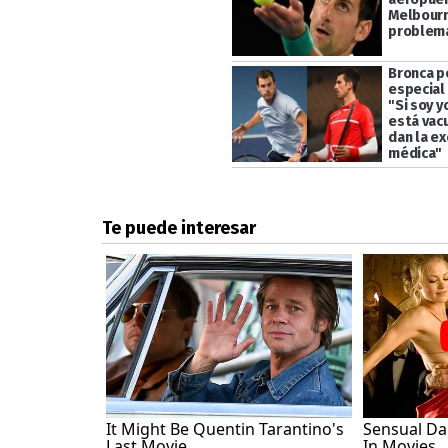
Melbour
problema
Bronca p
especial 
"Si soy y
está vac
dan la e
médica"