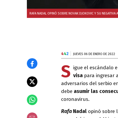
RAFA NADAL OPINÓ SOBRE NOVAK DJOKOVIC Y SU NEGATIVA A
4
4
2
JUEVES 06 DE ENERO DE 2022
S
igue el escándalo 
visa
para ingresar a
adversarios del serbio en
debe
asumir las consec
coronavirus.
Rafa
Nadal
opinó sobre l