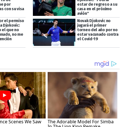
ne por
estar de regreso a su
s con su visa
casa en el próximo
avión"
or el permiso
Novak Djokovic no
a Djokovic:
jugará el primer
o el que no
torneo del año por no
unado, no me
estar vacunado contra
xención
el Covid-19