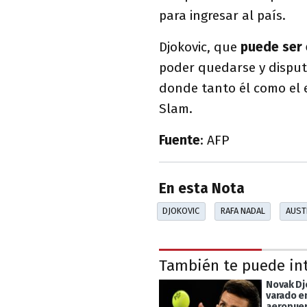
para ingresar al país.
Djokovic, que
puede ser 
poder quedarse y disput
donde tanto él como el 
Slam.
Fuente
: AFP
En esta Nota
DJOKOVIC
RAFA NADAL
AUST
También te puede in
Novak Dj
varado en
aeropue