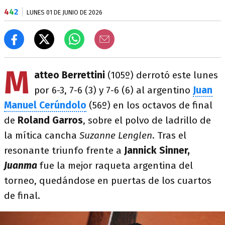
4
4
2
LUNES 01 DE JUNIO DE 2026
M
atteo Berrettini
(105º) derrotó este lunes
por 6-3, 7-6 (3) y 7-6 (6) al argentino
Juan
Manuel Cerúndolo
(56º) en los octavos de final
de
Roland Garros
, sobre el polvo de ladrillo de
la mítica cancha
Suzanne Lenglen
. Tras el
resonante triunfo frente a
Jannick
Sinner,
Juanma
fue la mejor raqueta argentina del
torneo, quedándose en puertas de los cuartos
de final.