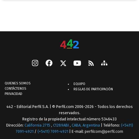
QUIENES SOMOS
EQUIPO
CONTÁCTENOS
REGLAS DE PARTICIPACIÓN
PRIVACIDAD
442 - Editorial Perfil S.A.
| © Perfil.com 2006-2026 - Todos los derechos
reservados.
Registro de la propiedad intelectual número 5346433
Dirección:
California 2715
,
C1289ABI
,
CABA, Argentina
| Teléfono:
(+5411)
7091-4921
/
(+5411) 7091-4921
| E-mail:
perfilcom@perfil.com