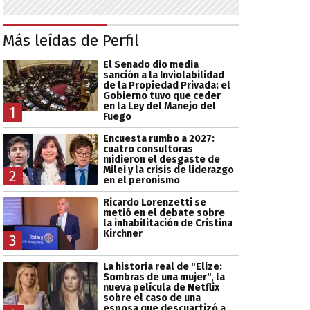
Más leídas de Perfil
El Senado dio media
sanción a la Inviolabilidad
de la Propiedad Privada: el
Gobierno tuvo que ceder
en la Ley del Manejo del
1
Fuego
Encuesta rumbo a 2027:
cuatro consultoras
midieron el desgaste de
Milei y la crisis de liderazgo
2
en el peronismo
Ricardo Lorenzetti se
metió en el debate sobre
la inhabilitación de Cristina
Kirchner
3
La historia real de "Elize:
Sombras de una mujer", la
nueva película de Netflix
sobre el caso de una
esposa que descuartizó a