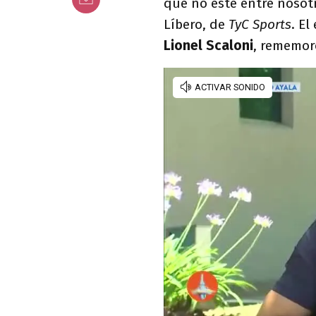
que no esté entre nosot
Líbero, de
TyC Sports
. El
Lionel Scaloni
, rememor