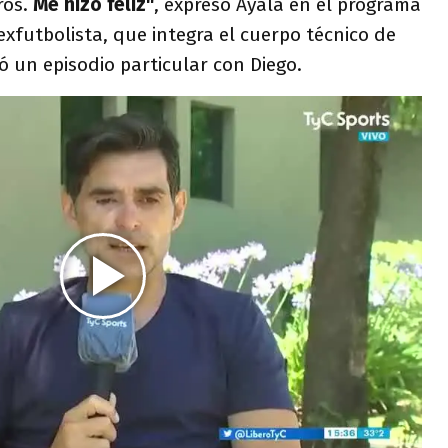
ros.
Me hizo feliz"
, expresó Ayala en el programa
 exfutbolista, que integra el cuerpo técnico de
ó un episodio particular con Diego.