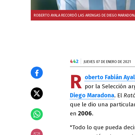
ROBERTO AYALA RECORDÓ LAS ARENGAS DE DIEGO MARADONA E
4
4
2
JUEVES 07 DE ENERO DE 2021
R
oberto Fabián Aya
por la Selección a
Diego Maradona
. El
Rat
que le dio una particula
en
2006
.
"Todo lo que pueda deci