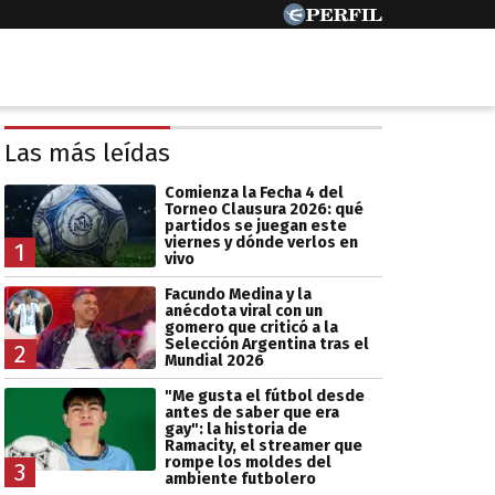
Las más leídas
Comienza la Fecha 4 del
Torneo Clausura 2026: qué
partidos se juegan este
viernes y dónde verlos en
1
vivo
Facundo Medina y la
anécdota viral con un
gomero que criticó a la
Selección Argentina tras el
2
Mundial 2026
"Me gusta el fútbol desde
antes de saber que era
gay": la historia de
Ramacity, el streamer que
rompe los moldes del
3
ambiente futbolero