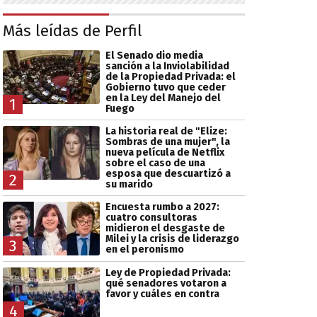
Más leídas de Perfil
El Senado dio media
sanción a la Inviolabilidad
de la Propiedad Privada: el
Gobierno tuvo que ceder
en la Ley del Manejo del
1
Fuego
La historia real de "Elize:
Sombras de una mujer", la
nueva película de Netflix
sobre el caso de una
esposa que descuartizó a
2
su marido
Encuesta rumbo a 2027:
cuatro consultoras
midieron el desgaste de
Milei y la crisis de liderazgo
3
en el peronismo
Ley de Propiedad Privada:
qué senadores votaron a
favor y cuáles en contra
4