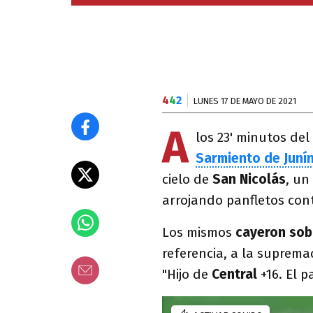
4
4
2
LUNES 17 DE MAYO DE 2021
A
los 23' minutos del
Sarmiento de Juní
cielo de
San Nicolás
, un
arrojando panfletos con
Los mismos
cayeron sobr
referencia, a la suprema
"Hijo de
Central
+16. El 