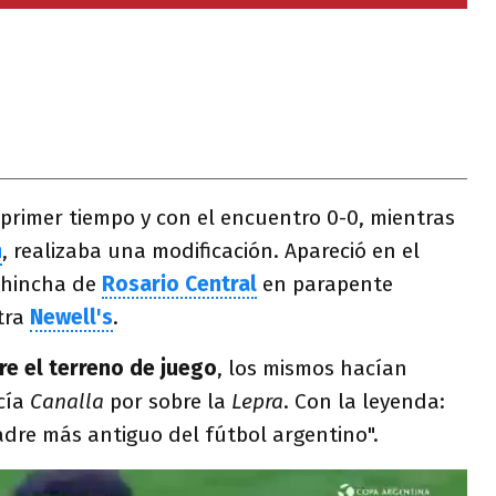
 primer tiempo y con el encuentro 0-0, mientras
n
, realizaba una modificación. Apareció en el
 hincha de
Rosario Central
en parapente
tra
Newell's
.
e el terreno de juego
, los mismos hacían
cía
Canalla
por sobre la
Lepra
. Con la leyenda:
padre más antiguo del fútbol argentino".