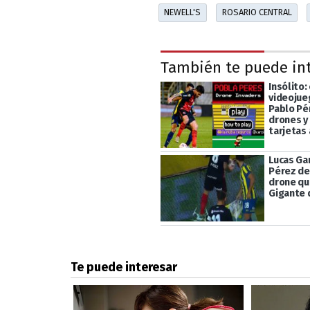
NEWELL'S
ROSARIO CENTRAL
También te puede in
Insólito:
videojue
Pablo Pé
drones y
tarjetas 
Lucas Ga
Pérez de
drone qu
Gigante 