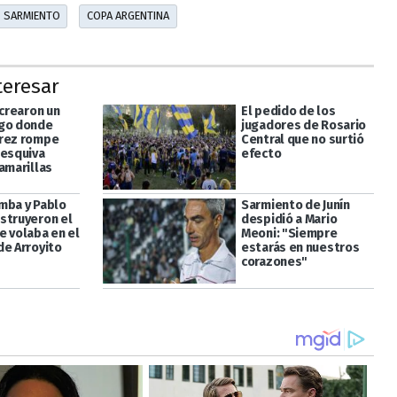
SARMIENTO
COPA ARGENTINA
teresar
 crearon un
El pedido de los
go donde
jugadores de Rosario
rez rompe
Central que no surtió
 esquiva
efecto
amarillas
mba y Pablo
Sarmiento de Junín
struyeron el
despidió a Mario
e volaba en el
Meoni: "Siempre
de Arroyito
estarás en nuestros
corazones"