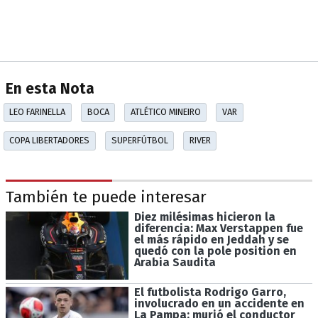
En esta Nota
LEO FARINELLA
BOCA
ATLÉTICO MINEIRO
VAR
COPA LIBERTADORES
SUPERFÚTBOL
RIVER
También te puede interesar
Diez milésimas hicieron la
diferencia: Max Verstappen fue
el más rápido en Jeddah y se
quedó con la pole position en
Arabia Saudita
El futbolista Rodrigo Garro,
involucrado en un accidente en
La Pampa: murió el conductor