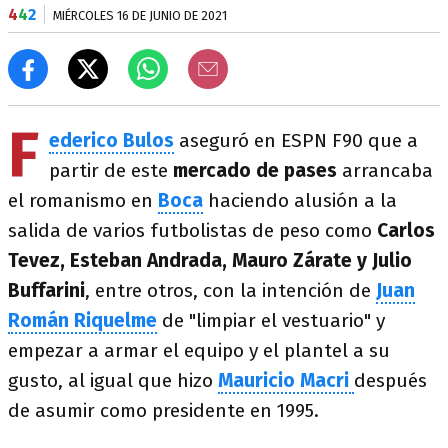
4
4
2
MIÉRCOLES 16 DE JUNIO DE 2021
F
ederico Bulos
aseguró en ESPN F90 que a
partir de este
mercado de pases
arrancaba
el romanismo en
Boca
haciendo alusión a la
salida de varios futbolistas de peso como
Carlos
Tevez, Esteban Andrada, Mauro Zárate y Julio
Buffarini
, entre otros, con la intención de
Juan
Román Riquelme
de "limpiar el vestuario" y
empezar a armar el equipo y el plantel a su
gusto, al igual que hizo
Mauricio Macri
después
de asumir como presidente en 1995.