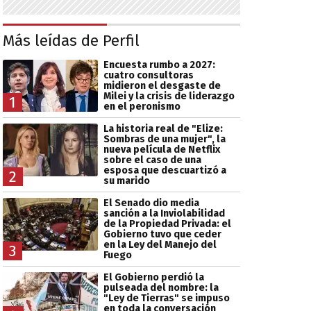
Más leídas de Perfil
Encuesta rumbo a 2027:
cuatro consultoras
midieron el desgaste de
Milei y la crisis de liderazgo
1
en el peronismo
La historia real de "Elize:
Sombras de una mujer", la
nueva película de Netflix
sobre el caso de una
esposa que descuartizó a
2
su marido
El Senado dio media
sanción a la Inviolabilidad
de la Propiedad Privada: el
Gobierno tuvo que ceder
en la Ley del Manejo del
3
Fuego
El Gobierno perdió la
pulseada del nombre: la
"Ley de Tierras" se impuso
en toda la conversación