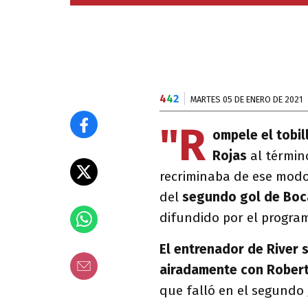
4
4
2
MARTES 05 DE ENERO DE 2021
"R
ompele el tobil
Rojas
al términ
recriminaba de ese mod
del
segundo gol de Boc
difundido por el progra
El entrenador de River 
airadamente con Robert
que falló en el segundo 