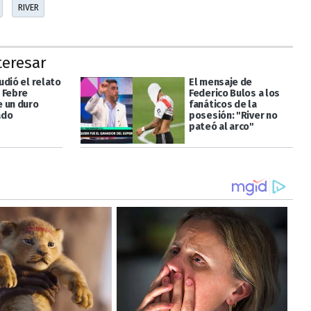
RIVER
teresar
udió el relato
El mensaje de
 Febre
Federico Bulos a los
 un duro
fanáticos de la
ado
posesión: "River no
pateó al arco"