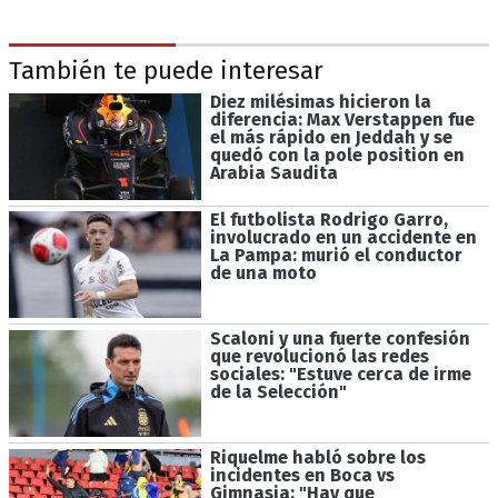
También te puede interesar
Diez milésimas hicieron la
diferencia: Max Verstappen fue
el más rápido en Jeddah y se
quedó con la pole position en
Arabia Saudita
El futbolista Rodrigo Garro,
involucrado en un accidente en
La Pampa: murió el conductor
de una moto
Scaloni y una fuerte confesión
que revolucionó las redes
sociales: "Estuve cerca de irme
de la Selección"
Riquelme habló sobre los
incidentes en Boca vs
Gimnasia: "Hay que