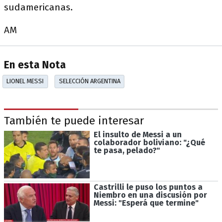
sudamericanas.
AM
En esta Nota
LIONEL MESSI
SELECCIÓN ARGENTINA
También te puede interesar
El insulto de Messi a un
colaborador boliviano: "¿Qué
te pasa, pelado?"
Castrilli le puso los puntos a
Niembro en una discusión por
Messi: "Esperá que termine"