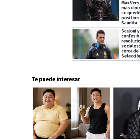
Max Vers
más rápi
se quedó
position 
Saudita
Scaloni y
confesió
revoluci
sociales
cerca de 
Selecció