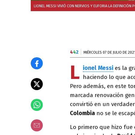
LIONEL MESSI VIVIÓ CON NERVIOS Y EUFORIA LA DEFINICIÓN 
4
4
2
MIÉRCOLES 07 DE JULIO DE 202
L
ionel Messi
es la gr
haciendo lo que ac
Pero además, en este to
marcada renovación gen
convirtió en un verdader
Colombia
no se le escapó
Lo primero que hizo fue