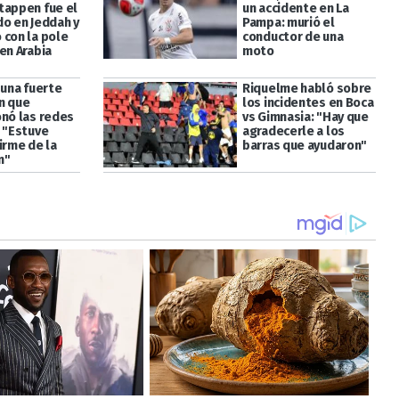
tappen fue el
un accidente en La
do en Jeddah y
Pampa: murió el
 con la pole
conductor de una
en Arabia
moto
 una fuerte
Riquelme habló sobre
n que
los incidentes en Boca
onó las redes
vs Gimnasia: "Hay que
: "Estuve
agradecerle a los
irme de la
barras que ayudaron"
n"