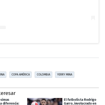
INA
COPA AMÉRICA
COLOMBIA
YERRY MINA
teresar
ésimas
El futbolista Rodrigo
la diferencia:
Garro, involucrado en