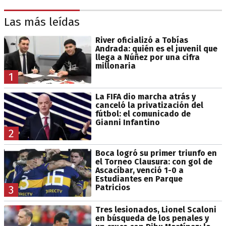
Las más leídas
River oficializó a Tobías
Andrada: quién es el juvenil que
llega a Núñez por una cifra
millonaria
1
La FIFA dio marcha atrás y
canceló la privatización del
fútbol: el comunicado de
Gianni Infantino
2
Boca logró su primer triunfo en
el Torneo Clausura: con gol de
Ascacíbar, venció 1-0 a
Estudiantes en Parque
Patricios
3
Tres lesionados, Lionel Scaloni
en búsqueda de los penales y