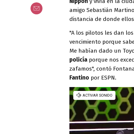
Nippon
y vivía en la ciu
amigo Sebastián Martino 
distancia de donde ello
"A los pilotos les dan lo
vencimiento porque sabe
Me habían dado un Toyot
policía
porque nos exced
zafamos", contó Fontana
Fantino
por ESPN.