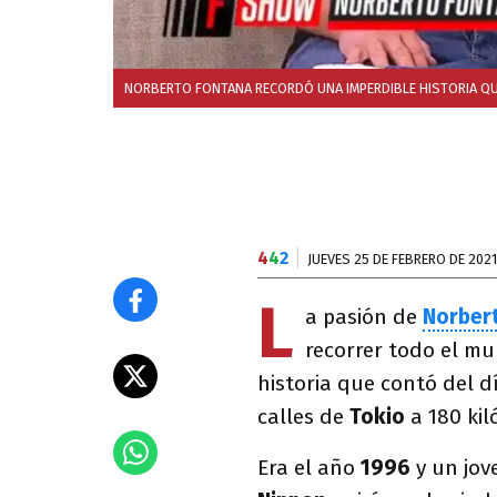
NORBERTO FONTANA RECORDÓ UNA IMPERDIBLE HISTORIA QUE
4
4
2
JUEVES 25 DE FEBRERO DE 2021
L
a pasión de
Norber
recorrer todo el mun
historia que contó del d
calles de
Tokio
a 180 kil
Era el año
1996
y un jov