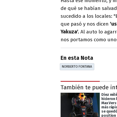
Hasta ese momento, y má
de qué se habían salvad
sucedido a los locales: "
que pasó y nos dicen
'u
Yakuza'.
Al auto lo agar
nos portamos como unos
En esta Nota
NORBERTO FONTANA
También te puede in
Diez mil
hicieron 
Max Vers
más rápi
se quedó
position 