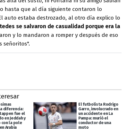
s allá del susto, ni Fontana ni su amigo sabían
o hasta que al día siguiente contaron lo
El auto estaba destrozado, al otro día explico lo
stedes se salvaron de casualidad porque era la
raron y lo mandaron a romper y después de eso
 señoritos".
teresar
ésimas
El futbolista Rodrigo
la diferencia:
Garro, involucrado en
tappen fue el
un accidente en La
do en Jeddah y
Pampa: murió el
 con la pole
conductor de una
en Arabia
moto