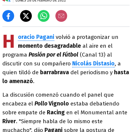
LUNES 28 DE FEBRERO DE 2022
H
oracio Pagani
volvió a protagonizar un
momento desagradable
al aire en el
programa
Pasión por el Fútbol
(Canal 13) al
discutir con su compañero
Nicolás Distasio
, a
quien tildó de
barrabrava
del periodismo y
hasta
lo amenazó
.
La discusión comenzó cuando el panel que
encabeza el
Pollo
Vignolo
estaba debatiendo
sobre empate de
Racing
en el Monumental ante
River
. "Siempre habla de lo mismo este
muchacho", dijo
Pagani
sobre la postura de