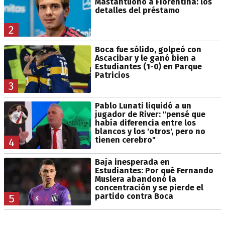
Mastantuono a Fiorentina: los
detalles del préstamo
2
Boca fue sólido, golpeó con
Ascacibar y le ganó bien a
Estudiantes (1-0) en Parque
Patricios
3
Pablo Lunati liquidó a un
jugador de River: "pensé que
había diferencia entre los
blancos y los 'otros', pero no
tienen cerebro"
4
Baja inesperada en
Estudiantes: Por qué Fernando
Muslera abandonó la
concentración y se pierde el
partido contra Boca
5