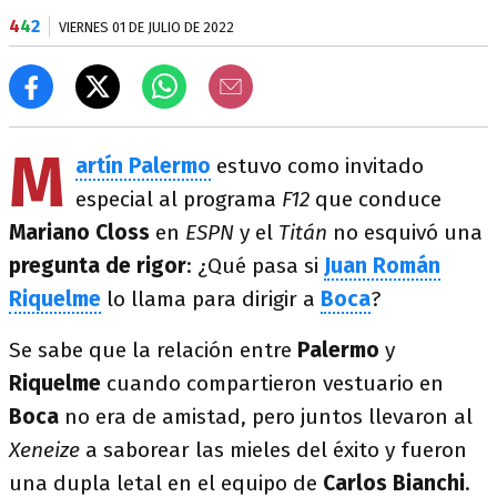
4
4
2
VIERNES 01 DE JULIO DE 2022
M
artín Palermo
estuvo como invitado
especial al programa
F12
que conduce
Mariano Closs
en
ESPN
y el
Titán
no esquivó una
pregunta de rigor
: ¿Qué pasa si
Juan Román
Riquelme
lo llama para dirigir a
Boca
?
Se sabe que la relación entre
Palermo
y
Riquelme
cuando compartieron vestuario en
Boca
no era de amistad, pero juntos llevaron al
Xeneize
a saborear las mieles del éxito y fueron
una dupla letal en el equipo de
Carlos Bianchi
.