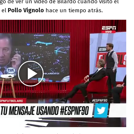
go de ver un video de Bilardo cuando visitó el
 el
Pollo Vignolo
hace un tiempo atrás.