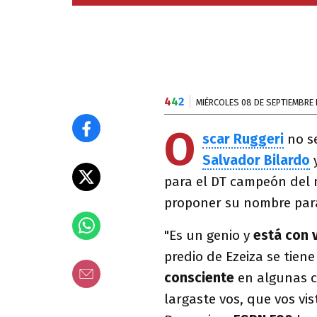
4
4
2
MIÉRCOLES 08 DE SEPTIEMBRE 
O
scar Ruggeri
no se
Salvador Bilardo
y
para el DT campeón del
proponer su nombre para
"Es un genio y
está con v
predio de Ezeiza se tien
consciente
en algunas co
largaste vos, que vos vi