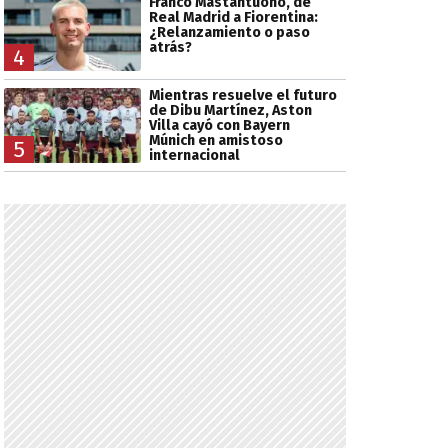
Franco Mastantuono, de
Real Madrid a Fiorentina:
¿Relanzamiento o paso
atrás?
4
Mientras resuelve el futuro
de Dibu Martínez, Aston
Villa cayó con Bayern
Múnich en amistoso
5
internacional