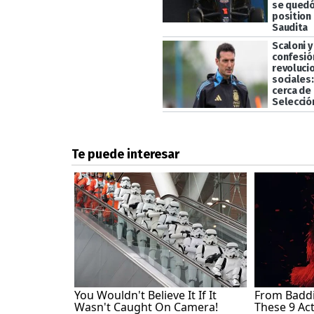
se quedó
position 
Saudita
Scaloni y
confesió
revoluci
sociales
cerca de 
Selecció