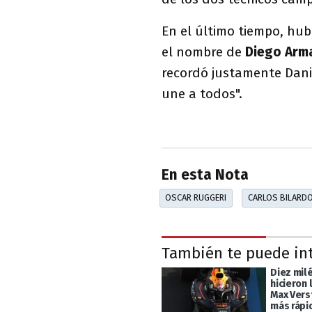
En el último tiempo, hub
el nombre de
Diego Arm
recordó justamente Dani
une a todos".
En esta Nota
OSCAR RUGGERI
CARLOS BILARD
También te puede in
Diez mil
hicieron 
Max Vers
más rápi