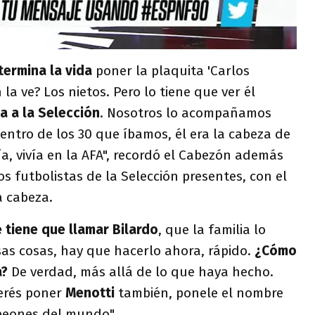
termina la vida
poner la plaquita 'Carlos
 la ve? Los nietos. Pero lo tiene que ver él
da a la Selección
. Nosotros lo acompañamos
entro de los 30 que íbamos, él era la cabeza de
ía, vivía en la AFA", recordó el Cabezón además
s futbolistas de la Selección presentes, con el
a cabeza.
 tiene que llamar Bilardo
, que la familia lo
esas cosas, hay que hacerlo ahora, rápido.
¿Cómo
a?
De verdad, más allá de lo que haya hecho.
uerés poner
Menotti
también, ponele el nombre
mpeones del mundo".