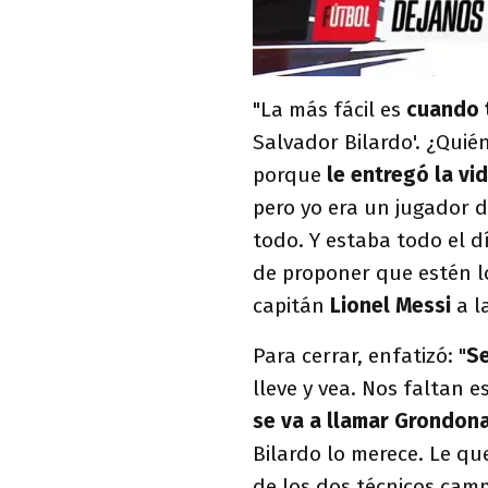
"La más fácil es
cuando 
Salvador Bilardo'. ¿Quién
porque
le entregó la vi
pero yo era un jugador d
todo. Y estaba todo el d
de proponer que estén lo
capitán
Lionel Messi
a l
Para cerrar, enfatizó: "
Se
lleve y vea. Nos faltan 
se va a llamar Grondon
Bilardo lo merece. Le q
de los dos técnicos ca