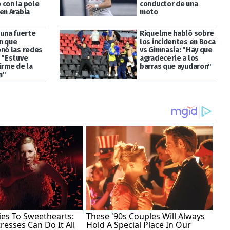
 con la pole
conductor de una
en Arabia
moto
 una fuerte
Riquelme habló sobre
n que
los incidentes en Boca
onó las redes
vs Gimnasia: "Hay que
: "Estuve
agradecerle a los
irme de la
barras que ayudaron"
n"