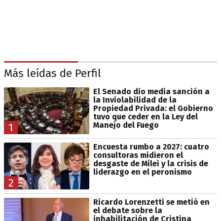
Más leídas de Perfil
El Senado dio media sanción a
la Inviolabilidad de la
Propiedad Privada: el Gobierno
tuvo que ceder en la Ley del
Manejo del Fuego
1
Encuesta rumbo a 2027: cuatro
consultoras midieron el
desgaste de Milei y la crisis de
liderazgo en el peronismo
2
Ricardo Lorenzetti se metió en
el debate sobre la
inhabilitación de Cristina