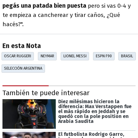
pegás una patada bien puesta
pero si vas 0-4 y
te empieza a cancherear y tirar caños, ¿Qué
hacés?".
En esta Nota
OSCAR RUGGERI
NEYMAR
LIONEL MESSI
ESPN F90
BRASIL
SELECCIÓN ARGENTINA
También te puede interesar
Diez milésimas hicieron la
diferencia: Max Verstappen fue
el más rápido en Jeddah y se
quedó con la pole position en
Arabia Saudita
El futbolista Rodrigo Garro,