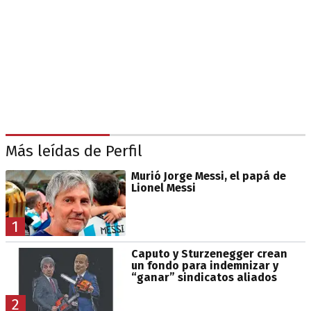
Más leídas de Perfil
Murió Jorge Messi, el papá de
Lionel Messi
1
Caputo y Sturzenegger crean
un fondo para indemnizar y
“ganar” sindicatos aliados
2