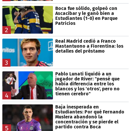
Boca fue sólido, golpeó con
Ascacibar y le ganó bien a
Estudiantes (1-0) en Parque
Patricios
2
Real Madrid cedió a Franco
Mastantuono a Fiorentina: los
detalles del préstamo
3
Pablo Lunati liquidó a un
jugador de River: "pensé que
había diferencia entre los
blancos y los 'otros', pero no
tienen cerebro"
4
Baja inesperada en
Estudiantes: Por qué Fernando
Muslera abandonó la
concentración y se pierde el
partido contra Boca
5