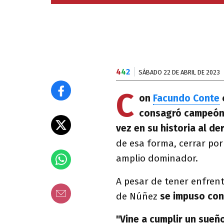
4
4
2
SÁBADO 22 DE ABRIL DE 2023
C
on
Facundo Conte
consagró campeón d
vez en su historia al de
de esa forma, cerrar po
amplio dominador.
A pesar de tener enfrent
de Núñez
se impuso con 
"Vine a cumplir un sueñ