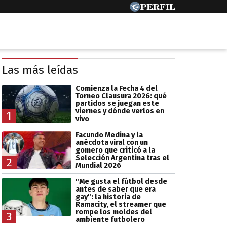
Las más leídas
Comienza la Fecha 4 del
Torneo Clausura 2026: qué
partidos se juegan este
viernes y dónde verlos en
1
vivo
Facundo Medina y la
anécdota viral con un
gomero que criticó a la
Selección Argentina tras el
2
Mundial 2026
"Me gusta el fútbol desde
antes de saber que era
gay": la historia de
Ramacity, el streamer que
rompe los moldes del
3
ambiente futbolero