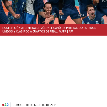
LA SELECCIÓN ARGENTINA DE VÓLEY LE GANÓ UN PARTIDAZO A ESTADOS
UNIDOS Y CLASIFICÓ A CUARTOS DE FINAL. //AFP
| AFP
4
4
2
DOMINGO 01 DE AGOSTO DE 2021