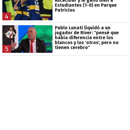
Ascacibar y le ganó bien a
Estudiantes (1-0) en Parque
Patricios
4
Pablo Lunati liquidó a un
jugador de River: "pensé que
había diferencia entre los
blancos y los 'otros', pero no
tienen cerebro"
5