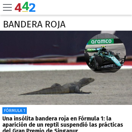
BANDERA ROJA
FÓRMULA 1
Una insólita bandera roja en Fórmula 1: la
aparición de un reptil suspendió las prácticas
del Gran Premio de Singapur