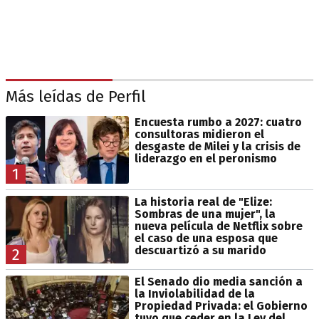
Más leídas de Perfil
Encuesta rumbo a 2027: cuatro
consultoras midieron el
desgaste de Milei y la crisis de
liderazgo en el peronismo
1
La historia real de "Elize:
Sombras de una mujer", la
nueva película de Netflix sobre
el caso de una esposa que
descuartizó a su marido
2
El Senado dio media sanción a
la Inviolabilidad de la
Propiedad Privada: el Gobierno
tuvo que ceder en la Ley del