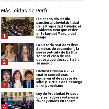
Más leídas de Perfil
El Senado dio media
sanción a la Inviolabilidad
de la Propiedad Privada: el
Gobierno tuvo que ceder
en la Ley del Manejo del
1
Fuego
La historia real de "Elize:
Sombras de una mujer", la
nueva película de Netflix
sobre el caso de una
esposa que descuartizó a
2
su marido
Encuesta rumbo a 2027:
cuatro consultoras
midieron el desgaste de
Milei y la crisis de liderazgo
3
en el peronismo
Ley de Propiedad Privada:
qué senadores votaron a
favor y cuáles en contra
4