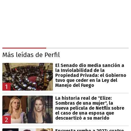
Más leídas de Perfil
El Senado dio media sanción a
la Inviolabilidad de la
Propiedad Privada: el Gobierno
tuvo que ceder en la Ley del
Manejo del Fuego
1
La historia real de "Elize:
Sombras de una mujer", la
nueva película de Netflix sobre
el caso de una esposa que
descuartizó a su marido
2
Encuesta rumbo a 2027: cuatro