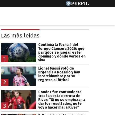
Las más leídas
Continúa la Fecha 4 del
Torneo Clausura 2026: qué
partidos se juegan este
domingo y dónde verlos en
1
vivo
Lionel Messi voló de
urgencia a Rosario y hay
incertidumbre por su
regreso al fútbol
2
Coudet fue contundente
tras la sexta derrota de
River: “Si no se empiezan a
dar los resultados, no le
3
voy a hacer mal a River”