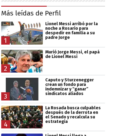
Más leídas de Perfil
Lionel Messi arribó por la
noche a Rosario para
despedir en familia a su
padre Jorge
1
Murió Jorge Messi, el papá
de Lionel Messi
2
Caputo y Sturzenegger
crean un fondo para
indemnizar y “ganar”
sindicatos aliados
3
La Rosada busca culpables
después de la derrota en
el Senado y recalcula su
estrategia
4
Lionel Messi llega a