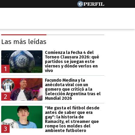
Las más leídas
Comienza la Fecha 4 del
Torneo Clausura 2026: qué
partidos se juegan este
viernes y dónde verlos en
1
vivo
Facundo Medina y la
anécdota viral con un
gomero que criticó a la
Selección Argentina tras el
2
Mundial 2026
"Me gusta el fútbol desde
antes de saber que era
gay": la historia de
Ramacity, el streamer que
rompe los moldes del
3
ambiente futbolero