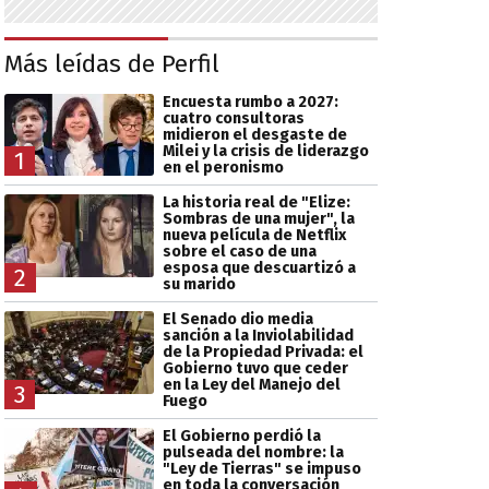
Más leídas de Perfil
Encuesta rumbo a 2027:
cuatro consultoras
midieron el desgaste de
Milei y la crisis de liderazgo
1
en el peronismo
La historia real de "Elize:
Sombras de una mujer", la
nueva película de Netflix
sobre el caso de una
esposa que descuartizó a
2
su marido
El Senado dio media
sanción a la Inviolabilidad
de la Propiedad Privada: el
Gobierno tuvo que ceder
en la Ley del Manejo del
3
Fuego
El Gobierno perdió la
pulseada del nombre: la
"Ley de Tierras" se impuso
en toda la conversación